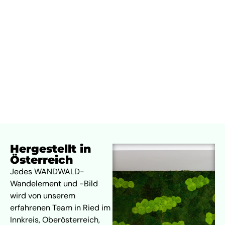
konservierten Moosen, Pflanzen, Hölzern und
Rinden gefertigt – sorgfältig arrangiert, um
lebendige Kunstwerke zu schaffen, die über Jahre
hinweg ihre Schönheit bewahren.
Hergestellt in
Österreich
Jedes WANDWALD-
Wandelement und -Bild
wird von unserem
erfahrenen Team in Ried im
Innkreis, Oberösterreich,