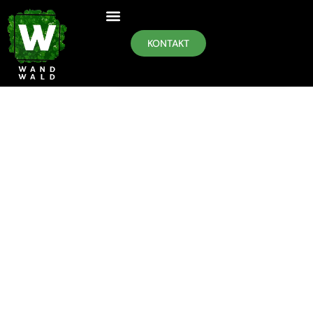
KONTAKT
ÜBER WANDWALD
Seit über einem Jahrzehnt widmet sich das
WANDWALD-Team von Malerei Großbötzl der
Entwicklung und Gestaltung biophiler
Wanddesignelemente, die die Schönheit der Natur
in Innenräume bringen.
Jedes Stück wird aus echten, natürlich